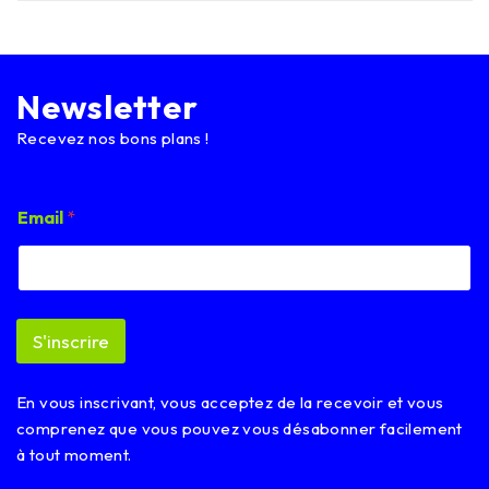
Newsletter
Recevez nos bons plans !
E
Email
*
m
a
i
l
E
m
S'inscrire
a
i
l
En vous inscrivant, vous acceptez de la recevoir et vous
*
comprenez que vous pouvez vous désabonner facilement
à tout moment.