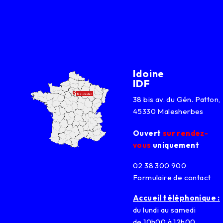
Idoine
IDF
38 bis av. du Gén. Patton,
45330 Malesherbes
Ouvert
sur rendez-
vous
uniquement
02 38 300 900
Formulaire de contact
Accueil téléphonique :
du lundi au samedi
de 10h00 à 12h00