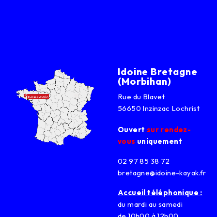
Idoine Bretagne
(Morbihan)
Rue du Blavet
56650 Inzinzac Lochrist
Ouvert
sur rendez-
vous
uniquement
02 97 85 38 72
bretagne@idoine-kayak.fr
Accueil téléphonique :
du mardi au samedi
de 10h00 à 12h00