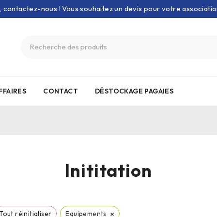
e, contactez-nous ! Vous souhaitez un devis pour votre associati
FFAIRES
CONTACT
DÉSTOCKAGE PAGAIES
Inititation
×
Tout réinitialiser
Equipements