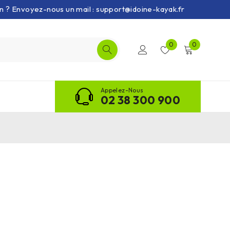
on ? Envoyez-nous un mail : support@idoine-kayak.fr
0
0
Appelez-Nous
02 38 300 900