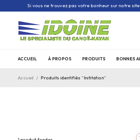
Si vous ne trouvez pas votre bonheur sur notre sit
ACCUEIL
À PROPOS
PRODUITS
BONNES A
Accueil
/
Produits identifiés “Inititation”
1
produit fonder