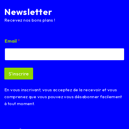
Newsletter
Recevez nos bons plans !
*
Email
*
E
m
a
i
l
*
S'inscrire
En vous inscrivant, vous acceptez de la recevoir et vous
comprenez que vous pouvez vous désabonner facilement
à tout moment.