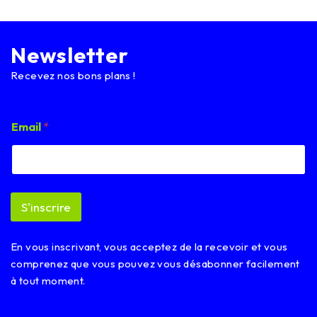
Newsletter
Recevez nos bons plans !
E
Email
*
m
a
i
l
*
E
S'inscrire
m
a
i
En vous inscrivant, vous acceptez de la recevoir et vous
l
comprenez que vous pouvez vous désabonner facilement
à tout moment.