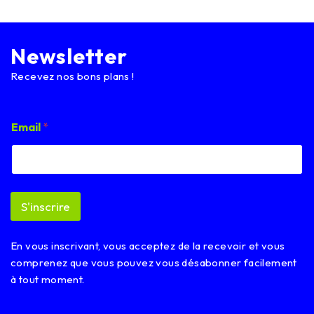
Newsletter
Recevez nos bons plans !
E
Email
*
m
a
i
l
E
m
S'inscrire
a
i
l
En vous inscrivant, vous acceptez de la recevoir et vous
E
m
comprenez que vous pouvez vous désabonner facilement
a
à tout moment.
i
l