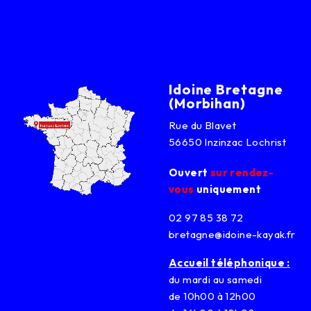
Idoine Bretagne
(Morbihan)
Rue du Blavet
56650 Inzinzac Lochrist
Ouvert
sur rendez-
vous
uniquement
02 97 85 38 72
bretagne@idoine-kayak.fr
Accueil téléphonique :
du mardi au samedi
de 10h00 à 12h00