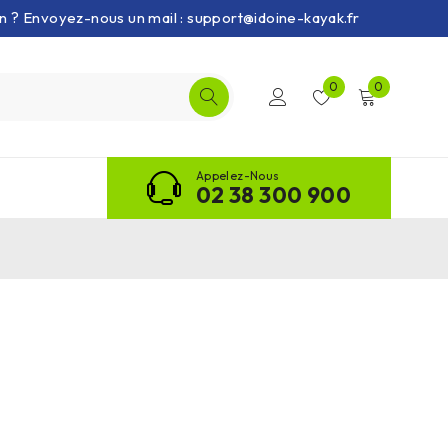
on ? Envoyez-nous un mail : support@idoine-kayak.fr
0
0
Appelez-Nous
02 38 300 900