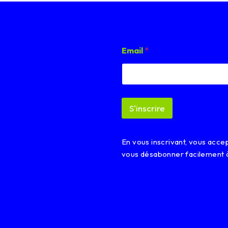
E
Email
*
m
a
i
l
E
m
S'inscrire
a
i
l
*
En vous inscrivant, vous acc
vous désabonner facilement 