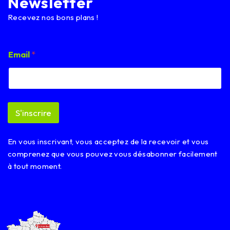
Newsletter
Recevez nos bons plans !
*
Email
*
E
m
a
i
l
*
S'inscrire
En vous inscrivant, vous acceptez de la recevoir et vous
comprenez que vous pouvez vous désabonner facilement
à tout moment.