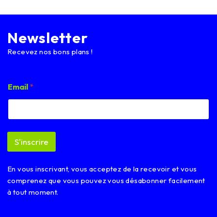
Newsletter
Recevez nos bons plans !
E
Email
*
m
a
i
l
E
m
S'inscrire
a
i
l
En vous inscrivant, vous acceptez de la recevoir et vous
E
m
comprenez que vous pouvez vous désabonner facilement
a
à tout moment.
i
l