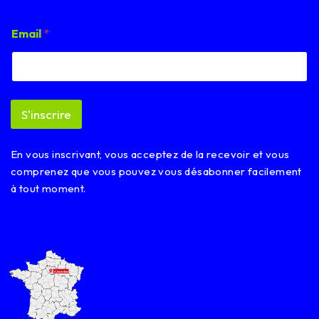
E
Email
*
m
a
i
l
E
m
S'inscrire
a
i
l
En vous inscrivant, vous acceptez de la recevoir et vous
E
m
comprenez que vous pouvez vous désabonner facilement
a
à tout moment.
i
l