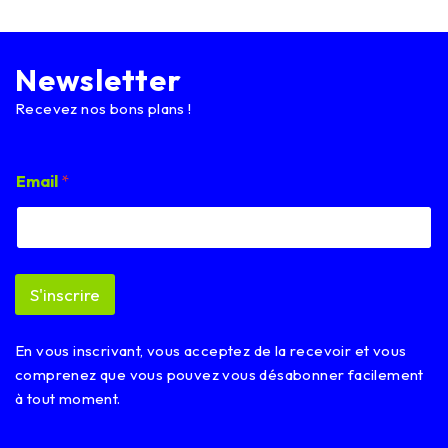
Newsletter
Recevez nos bons plans !
*
Email
*
E
m
a
i
l
*
S'inscrire
En vous inscrivant, vous acceptez de la recevoir et vous
comprenez que vous pouvez vous désabonner facilement
à tout moment.