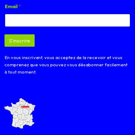
*
Email
*
E
m
a
i
l
*
S'inscrire
En vous inscrivant, vous acceptez de la recevoir et vous
comprenez que vous pouvez vous désabonner facilement
à tout moment.