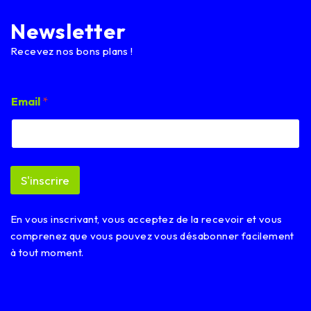
Newsletter
Recevez nos bons plans !
E
Email
*
m
a
i
l
E
m
S'inscrire
a
i
l
En vous inscrivant, vous acceptez de la recevoir et vous
E
m
comprenez que vous pouvez vous désabonner facilement
a
à tout moment.
i
l