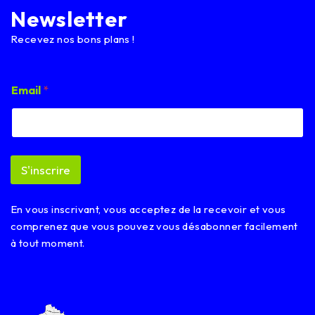
Newsletter
Recevez nos bons plans !
E
Email
*
m
a
i
l
E
m
S'inscrire
a
i
l
En vous inscrivant, vous acceptez de la recevoir et vous
E
m
comprenez que vous pouvez vous désabonner facilement
a
à tout moment.
i
l