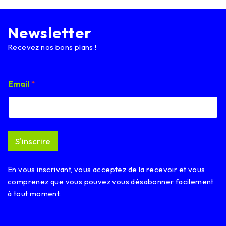
Newsletter
Recevez nos bons plans !
E
Email
*
m
a
i
l
E
m
S'inscrire
a
i
l
En vous inscrivant, vous acceptez de la recevoir et vous
*
comprenez que vous pouvez vous désabonner facilement
à tout moment.