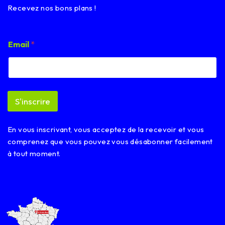
Recevez nos bons plans !
E
Email
*
m
a
i
l
E
m
S'inscrire
a
i
l
En vous inscrivant, vous acceptez de la recevoir et vous
*
comprenez que vous pouvez vous désabonner facilement
à tout moment.