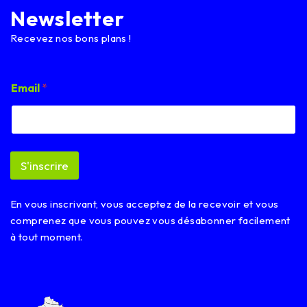
Newsletter
Recevez nos bons plans !
*
Email
*
E
m
a
i
l
E
S'inscrire
m
a
i
En vous inscrivant, vous acceptez de la recevoir et vous
l
comprenez que vous pouvez vous désabonner facilement
à tout moment.