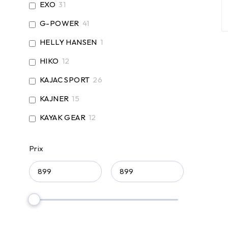
EXO
31
G-POWER
41
HELLY HANSEN
1
HIKO
12
KAJAC SPORT
26
KAJNER
15
KAYAK GEAR
12
LETTMANN
1
Prix
NEUMANN
3
NRS
12
PALM
6
PANDA
4