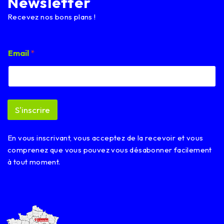
Newsletter
Recevez nos bons plans !
E
Email
*
m
a
i
l
*
*
S'inscrire
En vous inscrivant, vous acceptez de la recevoir et vous
comprenez que vous pouvez vous désabonner facilement
à tout moment.